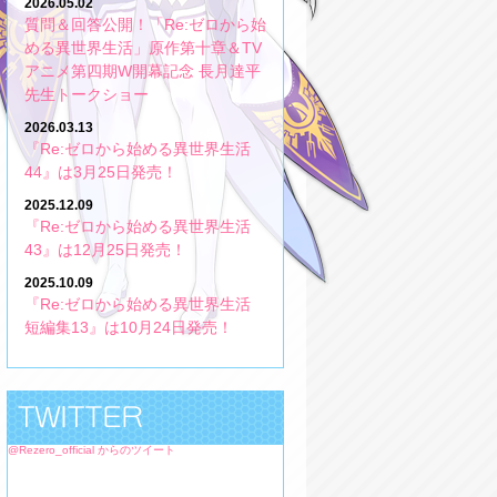
2026.05.02
質問＆回答公開！「Re:ゼロから始
める異世界生活」原作第十章＆TV
アニメ第四期W開幕記念 長月達平
先生トークショー
2026.03.13
『Re:ゼロから始める異世界生活
44』は3月25日発売！
2025.12.09
『Re:ゼロから始める異世界生活
43』は12月25日発売！
2025.10.09
『Re:ゼロから始める異世界生活
短編集13』は10月24日発売！
@Rezero_official からのツイート