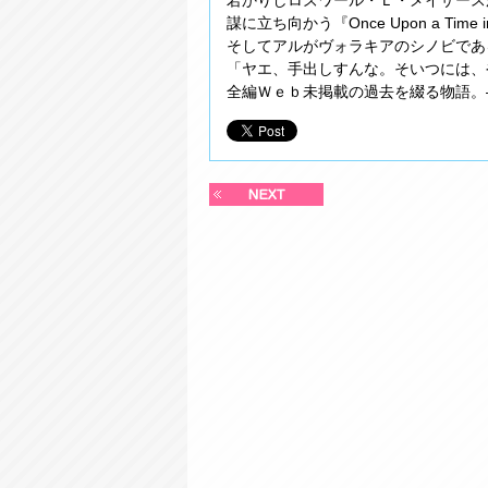
若かりしロズワール・Ｌ・メイザース
謀に立ち向かう『Once Upon a Time in
そしてアルがヴォラキアのシノビであ
「ヤエ、手出しすんな。そいつには、
全編Ｗｅｂ未掲載の過去を綴る物語。