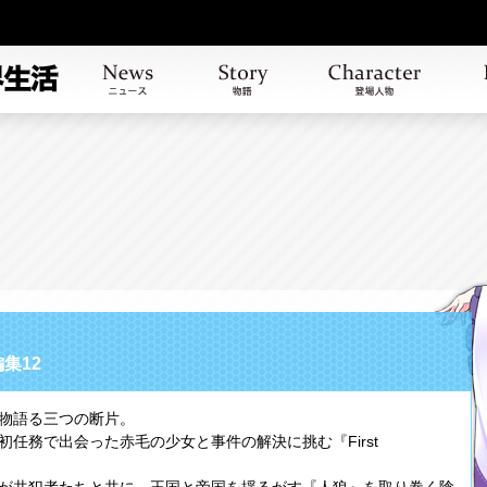
集12
物語る三つの断片。
任務で出会った赤毛の少女と事件の解決に挑む『First