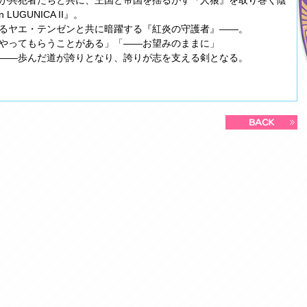
が共犯者たちと共に、王国と帝国を揺るがす『人狼』を取り巻く陰
 LUGUNICA II』。
るヤエ・テンゼンと共に暗躍する『紅炎の守護者』――。
やってもらうことがある」「――お望みのままに」
――歩んだ道が誇りとなり、誇りが志を支える剣となる。