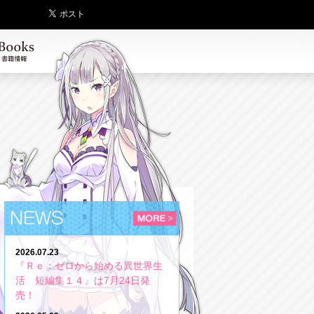
2026.07.23
『Ｒｅ：ゼロから始める異世界生
活 短編集１４』は7月24日発
売！