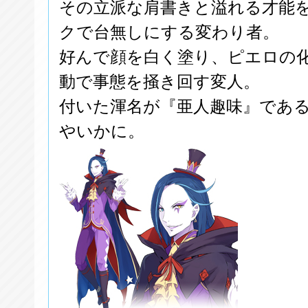
その立派な肩書きと溢れる才能
クで台無しにする変わり者。
好んで顔を白く塗り、ピエロの
動で事態を掻き回す変人。
付いた渾名が『亜人趣味』であ
やいかに。