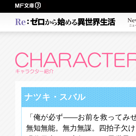
ナツキ・スバル
「俺が必ず――お前を救ってみ
無知無能。無力無謀。四拍子欠け