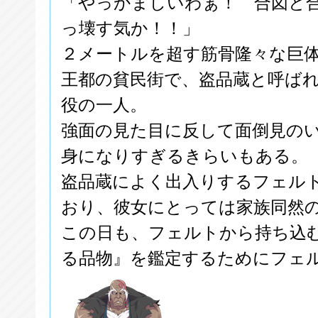
「やっかましいわぁ！ 合図と
っ壊す気か！！」
２メートルを超す筋骨隆々な巨
王都の貧民街で、盗品蔵と呼ば
役の一人。
強面の見た目に反して面倒見の
身になりすぎるきらいもある。
盗品蔵によく出入りするフェル
おり、彼女にとっては家族同然
この日も、フェルトから持ち込
る品物』を鑑定するためにフェ