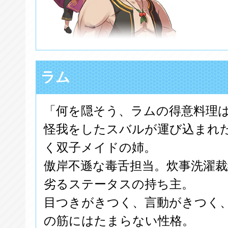
ラム
「何を隠そう、ラムの得意料理
怪我をしたスバルが運び込まれ
く双子メイドの姉。
傲岸不遜な毒舌担当。炊事洗濯
劣るステータスの持ち主。
目つきがきつく、言動がきつく
の筋にはたまらない性格。