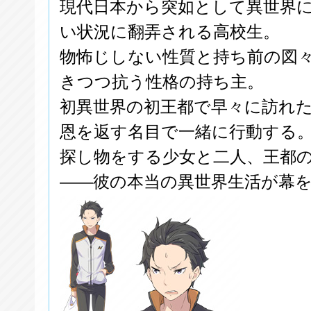
現代日本から突如として異世界
い状況に翻弄される高校生。
物怖じしない性質と持ち前の図
きつつ抗う性格の持ち主。
初異世界の初王都で早々に訪れ
恩を返す名目で一緒に行動する
探し物をする少女と二人、王都
――彼の本当の異世界生活が幕