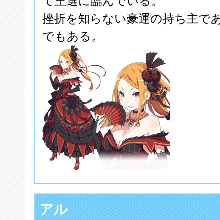
て王選に臨んでいる。
挫折を知らない豪運の持ち主で
でもある。
アル