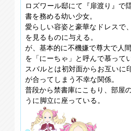
ロズワール邸にて『扉渡り』で
書を務める幼い少女。
愛らしい容姿と豪華なドレスで
を見るものに与える。
が、基本的に不機嫌で尊大で人
を「にーちゃ」と呼んで慕って
スバルとは初対面からお互いに
が合ってしまう不幸な関係。
普段から禁書庫にこもり、部屋
うに脚立に座っている。