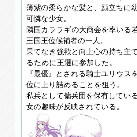
薄紫の柔らかな髪と、顔立ちに
可憐な少女。
隣国カララギの大商会を率いる
王国王位候補者の一人。
果てなき強欲と向上心の持ち主
るために王選に参加した。
『最優』とされる騎士ユリウス
位に上り詰めることを狙う。
私兵として傭兵団を保有してい
女の趣味が反映されている。