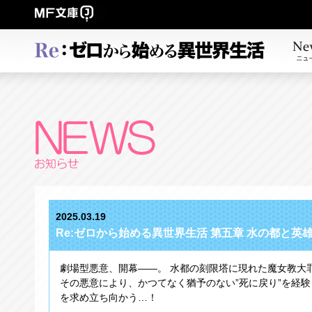
2025.03.19
Re:ゼロから始める異世界生活 第五章 水の都と英雄
劇場型悪意、開幕――。 水都の刻限塔に現れた魔女教大
その悪意により、かつてなく猶予のない”死に戻り”を経
を求め立ち向かう…！