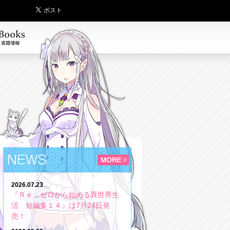
2026.07.23
『Ｒｅ：ゼロから始める異世界生
活 短編集１４』は7月24日発
売！