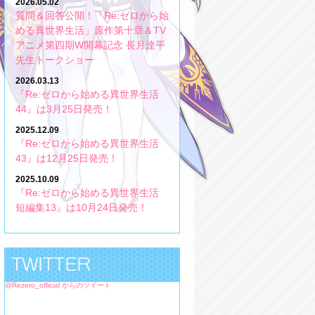
2026.05.02
質問＆回答公開！「Re:ゼロから始
める異世界生活」原作第十章＆TV
アニメ第四期W開幕記念 長月達平
先生トークショー
2026.03.13
『Re:ゼロから始める異世界生活
44』は3月25日発売！
2025.12.09
『Re:ゼロから始める異世界生活
43』は12月25日発売！
2025.10.09
『Re:ゼロから始める異世界生活
短編集13』は10月24日発売！
@Rezero_official からのツイート