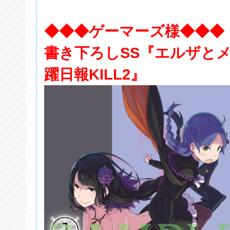
◆◆◆ゲーマーズ様◆◆◆
書き下ろしSS『エルザと
躍日報KILL2』